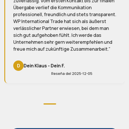
akt bis zur finalen
zufriedener sein. Ein großes D
nikation
gesamte Team – ich freue mich 
d stets transparent.
zukünftige Projekte!
ich als äußerst
sen, bei dem man
S
Sabine T.
Ich werde das
Reseña del 2025-
terempfehlen und
Zusammenarbeit.
2025-12-05