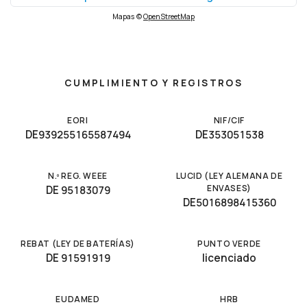
Mapas ©
OpenStreetMap
CUMPLIMIENTO Y REGISTROS
EORI
NIF/CIF
DE939255165587494
DE353051538
N.º REG. WEEE
LUCID (LEY ALEMANA DE
ENVASES)
DE 95183079
DE5016898415360
REBAT (LEY DE BATERÍAS)
PUNTO VERDE
DE 91591919
licenciado
EUDAMED
HRB