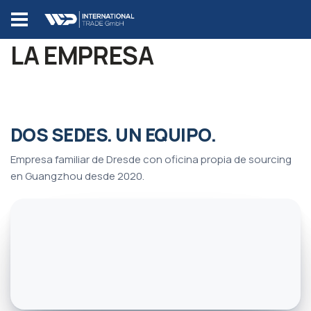
LA EMPRESA
OFICINA DE
OFICINA DE
SEDE
SEDE
SOURCING CHINA
SOURCING CHINA
PRINCIPAL
PRINCIPAL
Guangzhou
Guangzhou
ALEMANIA
ALEMANIA
DOS SEDES. UN EQUIPO.
Dresde
Dresde
Tiankun 3rd Road
Tiankun 3rd Road
Gartenstraße
118-1, Tianhe
Gartenstraße
118-1, Tianhe
Empresa familiar de Dresde con oficina propia de sourcing
63, 01156
District, 510630
63, 01156
District, 510630
en Guangzhou desde 2020.
Dresde
Guangzhou
Dresde
Guangzhou