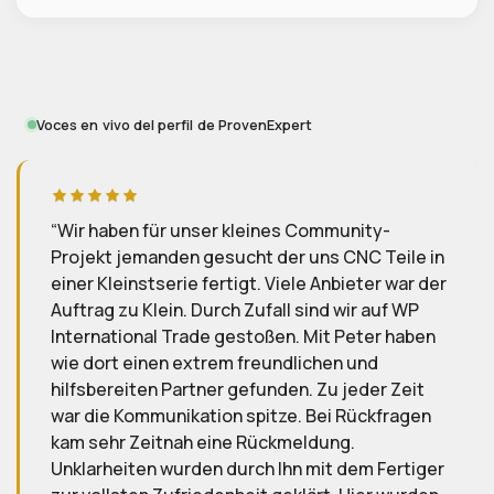
Voces en vivo del perfil de ProvenExpert
es Community-
Wir sind äußerst zu frieden mi
er uns CNC Teile in
International Trade GmbH, inse
iele Anbieter war der
Kontakt mit Peter Hillig verläuft 
l sind wir auf WP
zuverlässig und reibungslos. W
n. Mit Peter haben
zukünftige Aufträge ebenfalls w
dlichen und
ausführen lassen.
en. Zu jeder Zeit
e. Bei Rückfragen
D
D.
meldung.
Reseña del 2025-
hn mit dem Fertiger