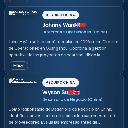
Completó sus estudios de Administración de Empresas,
Marketing y Servicios de Apoyo Relacionados en la South
China University of Technology en 2004, obteniendo el
EQUIPO CHINA
grado de bachelor.
Johnny Wan
Director de Operaciones (China)
Johnny Wan se incorporó al equipo en 2026 como Director
de Operaciones en Guangzhou. Coordina la gestión
operativa de los proyectos de sourcing, dirige la
comunicación con los proveedores chinos y supervisa el
Más
seguimiento de los pedidos y los controles de calidad
sobre el terreno. De esta forma garantiza que los
proyectos entre Alemania y China se ejecuten de manera
EQUIPO CHINA
fiable y eficiente.
Wyson Su
Desarrollo de Negocio (China)
Como responsable de Desarrollo de Negocio en China,
identifica nuevos socios de fabricación para nuestra red
de proveedores. Evalúa las empresas antes de