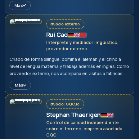
incorporarlas en cuanto a capacidad, certificación e
Más
idoneidad para los requisitos europeos. Así encontramos,
también para nuevas áreas de producto, fabricantes
verificados en poco tiempo.
Socio externo
Rui Cao
Intérprete y mediador lingüístico,
proveedor externo
Criado de forma bilingüe, domina el alemán y el chino a
nivel de lengua materna y trabaja además en inglés. Como
proveedor externo, nos acompaña en visitas a fábricas,
negociaciones y coordinaciones técnicas. Así, las
Más
especificaciones poco claras se detectan ya durante la
conversación y no en el momento de la entrega.
Socio: GQC.io
Stephan Thaerigen
Control de calidad independiente
sobre el terreno, empresa asociada
GQC