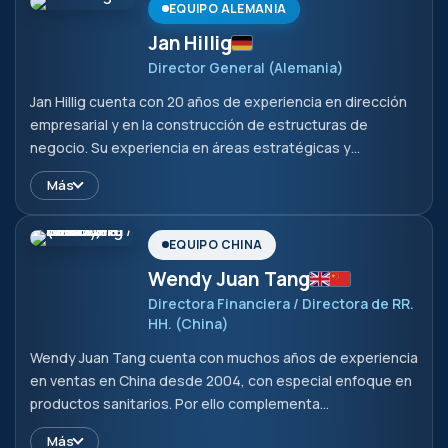
completó con éxito con certificado IHK.
EQUIPO ALEMANIA
Jan Hillig
Director General (Alemania)
Jan Hillig cuenta con 20 años de experiencia en dirección
empresarial y en la construcción de estructuras de
negocio. Su experiencia en áreas estratégicas y
operativas aporta fortalezas valiosas a la empresa. Con su
Más
enfoque práctico y su comprensión de los procesos
empresariales, complementa al equipo y garantiza que la
empresa esté bien posicionada.
EQUIPO CHINA
Wendy Juan Tang
Directora Financiera / Directora de RR.
HH. (China)
Wendy Juan Tang cuenta con muchos años de experiencia
en ventas en China desde 2004, con especial enfoque en
productos sanitarios. Por ello complementa
perfectamente a Peter Hillig en el mercado chino.
Más